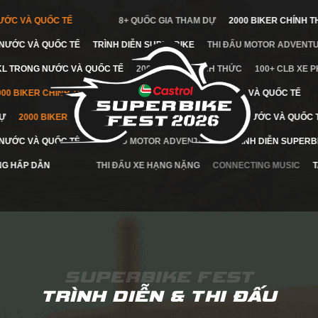
RONG NƯỚC VÀ QUỐC TẾ
8+ QUỐC GIA THAM DỰ
2000 BIKER C
ƯỚC VÀ QUỐC TẾ TRÌNH DIỄN SUPERBIKE
THI ĐẤU MOTOR ADVENTU
 XE PKL TRONG NƯỚC VÀ QUỐC TẾ
2000 BIKER CHÍNH THỨC 100+ CLB 
BIKER CHÍNH THỨC
100+ CLB XE PKL TRONG NƯỚC VÀ QUỐC TẾ
THAM DỰ
2000 BIKER CHÍNH THỨC
100+ CLB XE PKL TRONG NƯỚC VÀ
ƯỚC VÀ QUỐC TẾ
THI ĐẤU MOTOR ADVENTURE
TRÌNH DIỄN SUPERBI
 THƯỞNG HẤP DẪN
THI ĐẤU XE HẠNG NẶNG
CONNECTING MUS
SUPERBIKE FEST
TRÌNH DIỄN & THI ĐẤU