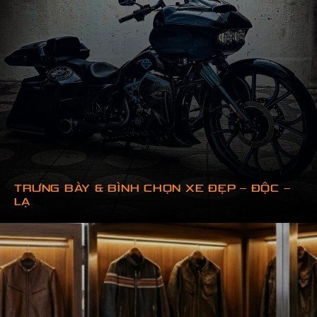
TRƯNG BÀY & BÌNH CHỌN XE ĐẸP – ĐỘC –
LẠ