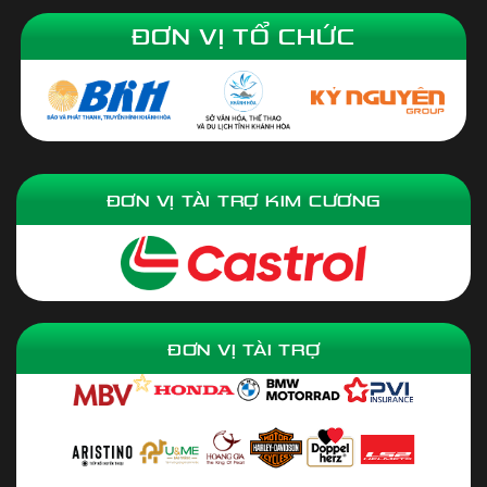
ĐƠN VỊ TỔ CHỨC
ĐƠN VỊ TÀI TRỢ KIM CƯƠNG
ĐƠN VỊ TÀI TRỢ