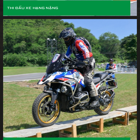
THI ĐẤU XE HẠNG NẶNG