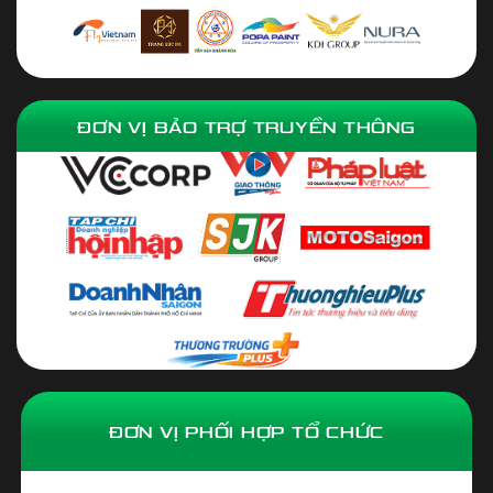
ĐƠN VỊ BẢO TRỢ TRUYỀN THÔNG
ĐƠN VỊ PHỐI HỢP TỔ CHỨC