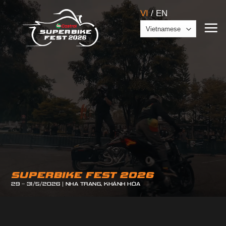
Skip
VI
/
EN
to
content
SUPERBIKE FEST 2026
29 – 31/5/2026 | NHA TRANG, KHÁNH HÒA