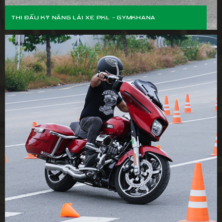
THI ĐẤU KỸ NĂNG LÁI XE PKL – GYMKHANA