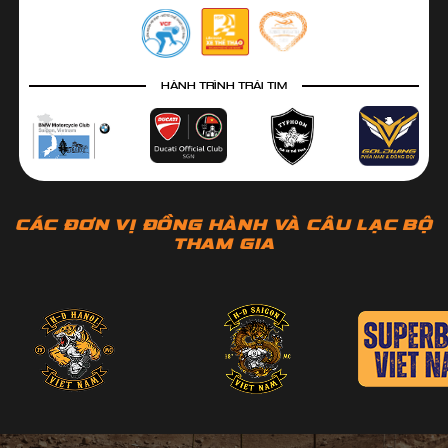
HÀNH TRÌNH TRÁI TIM
CÁC ĐƠN VỊ ĐỒNG HÀNH VÀ CÂU LẠC BỘ
THAM GIA