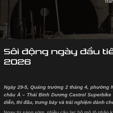
Tra
Sôi động ngày đầu ti
2026
Ngày 29-5, Quảng trường 2 tháng 4, phường N
châu Á – Thái Bình Dương Castrol Superbike 
diễn, thi đấu, trưng bày và trải nghiệm dành c
Ngay từ sáng sớm, nhiều câu lạc bộ mô tô phân khố