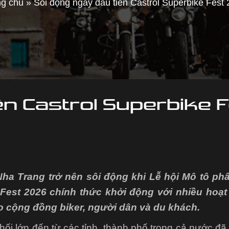
ng chủ
»
Sôi động ngày đầu tiên Castrol Superbike Fest
ên Castrol Superbike 
ha Trang trở nên sôi động khi Lễ hội Mô tô phâ
Fest 2026 chính thức khởi động với nhiều hoạt
ho cộng đồng biker, người dân và du khách.
i lớn đến từ các tỉnh, thành phố trong cả nước đã 