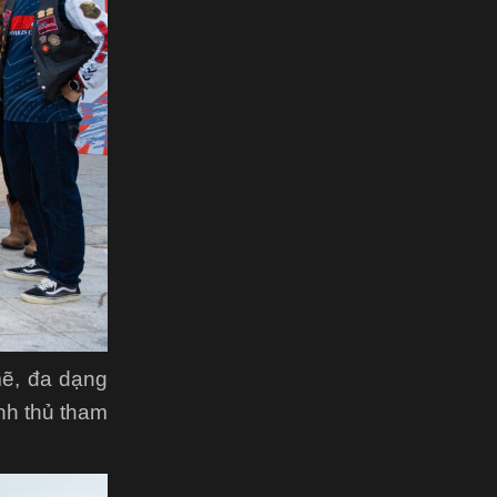
mẽ, đa dạng
nh thủ tham