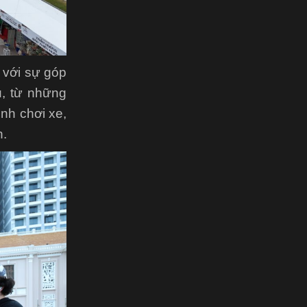
 với sự góp
u, từ những
ình chơi xe,
n.