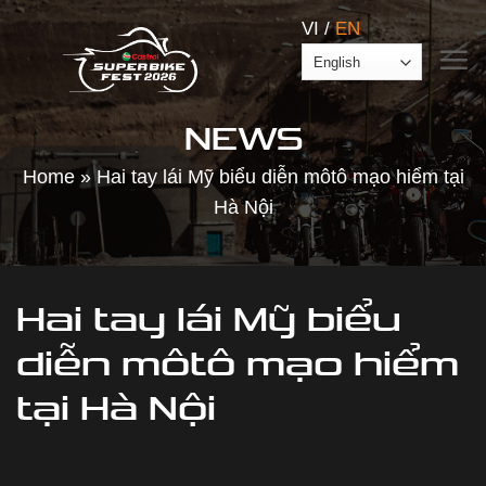
Skip
VI
/
EN
to
content
NEWS
Home
»
Hai tay lái Mỹ biểu diễn môtô mạo hiểm tại
Hà Nội
Hai tay lái Mỹ biểu
diễn môtô mạo hiểm
tại Hà Nội