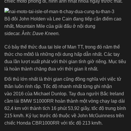
chiếc môtô phóng đi, hình ảnh nhạt nhòa ngay trước mắt.
Bộ đôi John Holden và Lee Cain đang tiếp cận điểm cao
nhất, Mountain Mile của giải đấu ở nội dung
sidecar. Ảnh:
Dave Kneen.
Có bảy thể thức đua tại Isle of Man TT, trong đó năm thể
thức cho môtô là những nội dung hấp dẫn nhất. Các tay
đua lần lượt xuất phát với thời gian tính giờ riêng. Mục tiêu
là hoàn thành chặng đua với thời gian ít nhất.
Đối thủ lớn nhất là thời gian cũng đồng nghĩa với việc tử
thần luôn rình rập. Tốc độ nhanh nhất từng ghi nhận
vào 2016 của Michael Dunlop. Tay đua người Bắc Ireland
cầm lái BMW S1000RR hoàn thành một vòng chạy lap dài
62,4 km với thành tích 16 phút 53,92 giây, tốc độ trung bình
215 km/h. Kỷ lục trước đó thuộc về John McGuinness trên
chiếc Honda CBR1000RR với tốc độ 213 km/h.